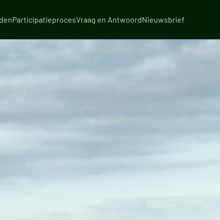
eden
Participatieproces
Vraag en Antwoord
Nieuwsbrief